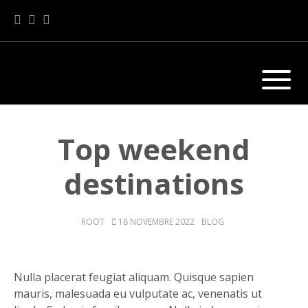
Top weekend
destinations
AUTHOR
POSTED
CATEGORIES
ROOT
18 NOVEMBRE 2022
BLOG
ON
Nulla placerat feugiat aliquam. Quisque sapien
mauris, malesuada eu vulputate ac, venenatis ut