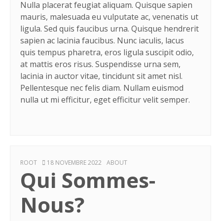
Nulla placerat feugiat aliquam. Quisque sapien
mauris, malesuada eu vulputate ac, venenatis ut
ligula. Sed quis faucibus urna. Quisque hendrerit
sapien ac lacinia faucibus. Nunc iaculis, lacus
quis tempus pharetra, eros ligula suscipit odio,
at mattis eros risus. Suspendisse urna sem,
lacinia in auctor vitae, tincidunt sit amet nisl.
Pellentesque nec felis diam. Nullam euismod
nulla ut mi efficitur, eget efficitur velit semper.
AUTHOR
POSTED
CATEGORIES
ROOT
18 NOVEMBRE 2022
ABOUT
Qui Sommes-
ON
Nous?