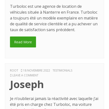
Turboloc est une agence de location de
véhicules située à Nanterre en France. Turboloc
a toujours été un modèle exemplaire en matière
de qualité de service clientèle et a pu achever un
taux de satisfaction sans précédent.
Read More
AUTHOR
POSTED
CATEGORIES
ROOT
18 NOVEMBRE 2022
TESTIMONIALS
ON
ON
LEAVE A COMMENT
Joseph
JOSEPH
Je n’oublierai jamais la réactivité avec laquelle j’ai
été pris en charge chez Turboloc, ma voiture