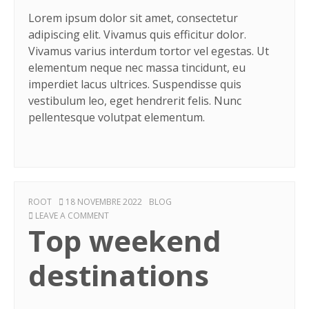
Lorem ipsum dolor sit amet, consectetur
adipiscing elit. Vivamus quis efficitur dolor.
Vivamus varius interdum tortor vel egestas. Ut
elementum neque nec massa tincidunt, eu
imperdiet lacus ultrices. Suspendisse quis
vestibulum leo, eget hendrerit felis. Nunc
pellentesque volutpat elementum.
AUTHOR
POSTED
CATEGORIES
ROOT
18 NOVEMBRE 2022
BLOG
ON
ON
LEAVE A COMMENT
Top weekend
TOP
WEEKEND
DESTINATIONS
destinations