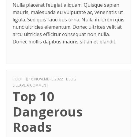
Nulla placerat feugiat aliquam. Quisque sapien
mauris, malesuada eu vulputate ac, venenatis ut
ligula. Sed quis faucibus urna. Nulla in lorem quis
nunc ultricies elementum. Donec ultrices velit at
arcu ultricies efficitur consequat non nulla.
Donec mollis dapibus mauris sit amet blandit.
AUTHOR
POSTED
CATEGORIES
ROOT
18 NOVEMBRE 2022
BLOG
ON
ON
LEAVE A COMMENT
Top 10
TOP
10
DANGEROUS
Dangerous
ROADS
Roads