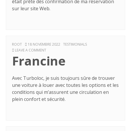
était prête dès confirmation de ma réservation
sur leur site Web.
AUTHOR
POSTED
CATEGORIES
ROOT
18 NOVEMBRE 2022
TESTIMONIALS
ON
ON
LEAVE A COMMENT
Francine
FRANCINE
Avec Turboloc, je suis toujours sûre de trouver
une voiture à louer avec toutes les options et les
conditions qui m’assurent une circulation en
plein confort et sécurité.