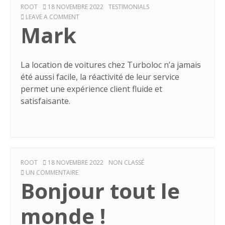
AUTHOR
POSTED
CATEGORIES
ROOT
18 NOVEMBRE 2022
TESTIMONIALS
ON
ON
LEAVE A COMMENT
Mark
MARK
La location de voitures chez Turboloc n’a jamais
été aussi facile, la réactivité de leur service
permet une expérience client fluide et
satisfaisante.
AUTHOR
POSTED
CATEGORIES
ROOT
18 NOVEMBRE 2022
NON CLASSÉ
ON
SUR
UN COMMENTAIRE
Bonjour tout le
BONJOUR
TOUT
LE
monde !
MONDE !